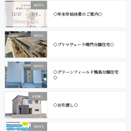
NEWS
◇年末年始休業のご案内◇
NEWS
◇プリマヴェーラ鳴門分譲住宅◇
NEWS
◇グリーンフィールド鴨島分譲住宅
◇
お引渡し
◇お引渡し◇
NEWS