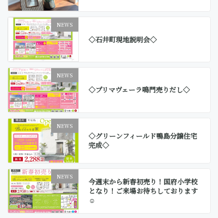
NEWS
◇石井町現地説明会◇
NEWS
◇プリマヴェーラ鳴門売りだし◇
NEWS
◇グリーンフィールド鴨島分譲住宅
完成◇
NEWS
今週末から新春初売り！国府小学校
となり！ご来場お待ちしております
☺