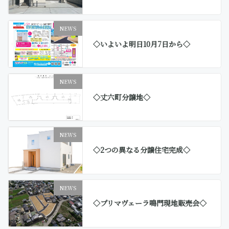
NEWS
◇いよいよ明日10月7日から◇
NEWS
◇丈六町分譲地◇
NEWS
◇2つの異なる分譲住宅完成◇
NEWS
◇プリマヴェーラ鳴門現地販売会◇