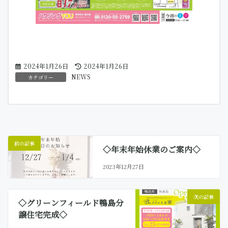
最
2024年1月26日
2024年1月26日
終
NEWS
カテゴリー
更
新
日
時
:
前の記事
◇年末年始休業のご案内◇
2023年12月27日
次の記事
◇グリーンフィールド鴨島分
譲住宅完成◇