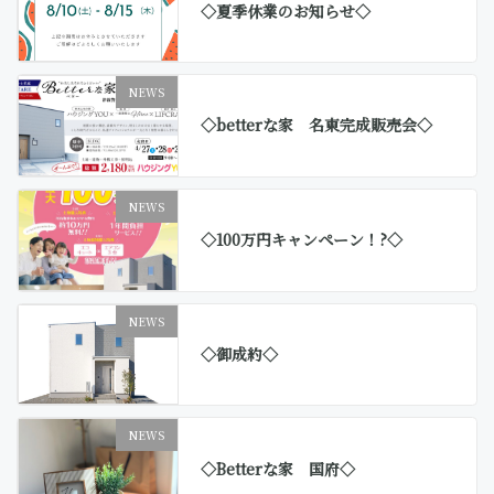
◇夏季休業のお知らせ◇
NEWS
◇betterな家 名東完成販売会◇
NEWS
◇100万円キャンペーン！?◇
NEWS
◇御成約◇
NEWS
◇Betterな家 国府◇