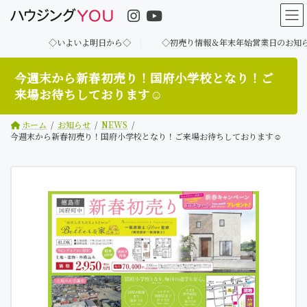
コ
ナ
ン
ビ
テ
ゲ
◇いよいよ明日から◇
◇初売り情報＆年末年始営業日のお知らせ◇
ン
ー
ツ
シ
へ
ョ
今週末から新春初売り！国府小学校となり！ご
ス
ン
来場お待ちしております☺
キ
に
ッ
移
ホーム
お知らせ
NEWS
プ
動
今週末から新春初売り！国府小学校となり！ご来場お待ちしております☺