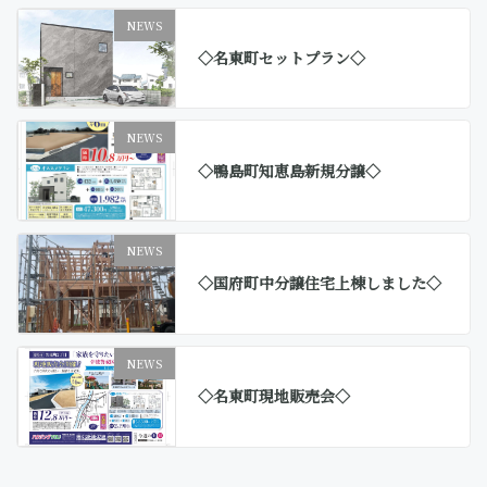
NEWS
◇名東町セットプラン◇
NEWS
◇鴨島町知恵島新規分譲◇
NEWS
◇国府町中分譲住宅上棟しました◇
NEWS
◇名東町現地販売会◇