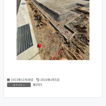
最
2023年12月18日
2024年1月5日
終
NEWS
カテゴリー
更
新
日
時
: