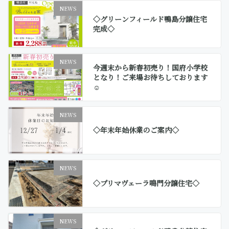
NEWS
◇グリーンフィールド鴨島分譲住宅
完成◇
NEWS
今週末から新春初売り！国府小学校
となり！ご来場お待ちしております
☺
NEWS
◇年末年始休業のご案内◇
NEWS
◇プリマヴェーラ鳴門分譲住宅◇
NEWS