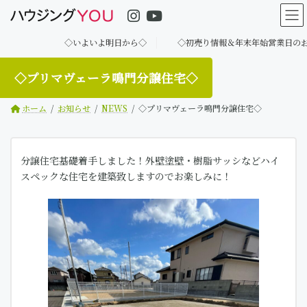
コ
ナ
ン
ビ
テ
ゲ
◇いよいよ明日から◇
◇初売り情報＆年末年始営業日のお知らせ
ン
ー
ツ
シ
へ
ョ
◇プリマヴェーラ鳴門分譲住宅◇
ス
ン
キ
に
ホーム
お知らせ
NEWS
◇プリマヴェーラ鳴門分譲住宅◇
ッ
移
プ
動
分譲住宅基礎着手しました！外壁塗壁・樹脂サッシなどハイ
スペックな住宅を建築致しますのでお楽しみに！