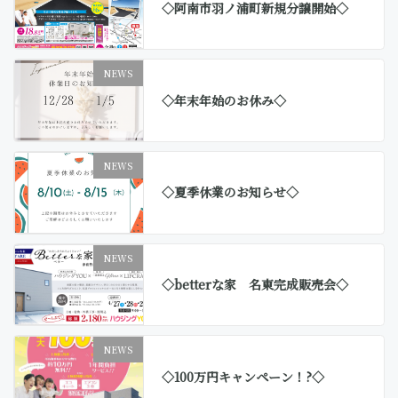
◇阿南市羽ノ浦町新規分譲開始◇
NEWS
◇年末年始のお休み◇
NEWS
◇夏季休業のお知らせ◇
NEWS
◇betterな家 名東完成販売会◇
NEWS
◇100万円キャンペーン！?◇