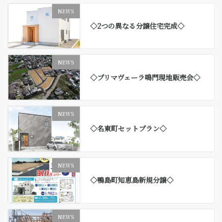
NEWS
◇2つの異なる分譲住宅完成◇
NEWS
◇プリマヴェーラ鳴門現地販売会◇
NEWS
◇名東町セットプラン◇
NEWS
◇鴨島町知恵島新規分譲◇
NEWS