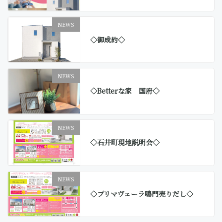
NEWS
◇御成約◇
NEWS
◇Betterな家 国府◇
NEWS
◇石井町現地説明会◇
NEWS
◇プリマヴェーラ鳴門売りだし◇