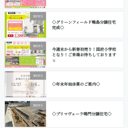
NEWS
◇グリーンフィールド鴨島分譲住宅
完成◇
NEWS
今週末から新春初売り！国府小学校
となり！ご来場お待ちしております
☺
NEWS
◇年末年始休業のご案内◇
NEWS
◇プリマヴェーラ鳴門分譲住宅◇