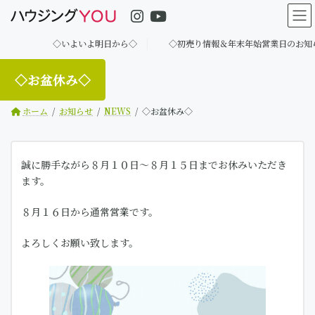
コ
ナ
ン
ビ
テ
ゲ
◇いよいよ明日から◇
◇初売り情報＆年末年始営業日のお知らせ◇
ン
ー
ツ
シ
へ
ョ
◇お盆休み◇
ス
ン
キ
に
ホーム
お知らせ
NEWS
◇お盆休み◇
ッ
移
プ
動
誠に勝手ながら８月１０日～８月１５日までお休みいただき
ます。
８月１６日から通常営業です。
よろしくお願い致します。