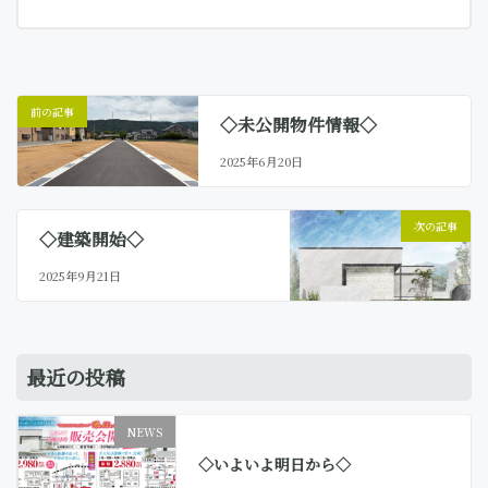
新
日
時
:
前の記事
◇未公開物件情報◇
2025年6月20日
次の記事
◇建築開始◇
2025年9月21日
最近の投稿
NEWS
◇いよいよ明日から◇