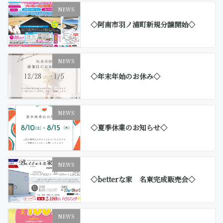
NEWS
◇阿南市羽ノ浦町新規分譲開始◇
NEWS
◇年末年始のお休み◇
NEWS
◇夏季休業のお知らせ◇
NEWS
◇betterな家 名東完成販売会◇
NEWS