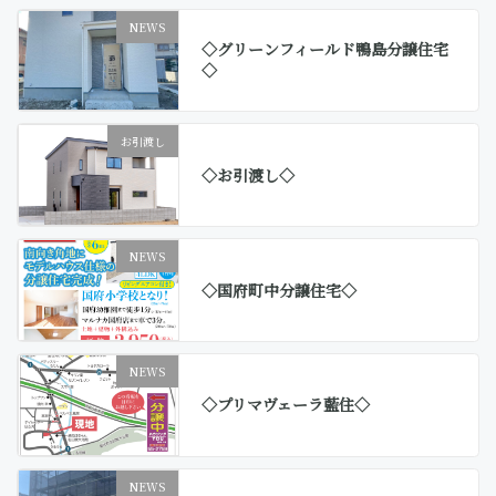
NEWS
◇グリーンフィールド鴨島分譲住宅
◇
お引渡し
◇お引渡し◇
NEWS
◇国府町中分譲住宅◇
NEWS
◇プリマヴェーラ藍住◇
NEWS