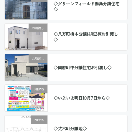
◇グリーンフィールド鴨島分譲住宅
◇
お引渡し
◇八万町橋本分譲住宅2棟お引渡し
◇
お引渡し
◇国府町中分譲住宅お引渡し◇
NEWS
◇いよいよ明日10月7日から◇
NEWS
◇丈六町分譲地◇