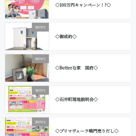
◇100万円キャンペーン！?◇
NEWS
◇御成約◇
NEWS
◇Betterな家 国府◇
NEWS
◇石井町現地説明会◇
NEWS
◇プリマヴェーラ鳴門売りだし◇