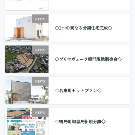
NEWS
◇2つの異なる分譲住宅完成◇
NEWS
◇プリマヴェーラ鳴門現地販売会◇
NEWS
◇名東町セットプラン◇
NEWS
◇鴨島町知恵島新規分譲◇