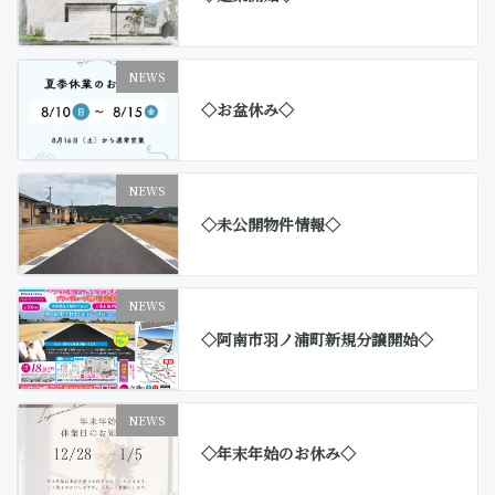
NEWS
◇お盆休み◇
NEWS
◇未公開物件情報◇
NEWS
◇阿南市羽ノ浦町新規分譲開始◇
NEWS
◇年末年始のお休み◇