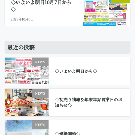
◇いよいよ明日10月7日から
◇
2023年10月6日
最近の投稿
NEWS
◇いよいよ明日から◇
NEWS
◇初売り情報＆年末年始営業日のお
知らせ◇
NEWS
◇建築開始◇