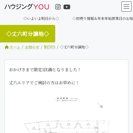
コ
ナ
ン
ビ
テ
ゲ
◇いよいよ明日から◇
◇初売り情報＆年末年始営業日のお知らせ
ン
ー
ツ
シ
へ
ョ
◇丈六町分譲地◇
ス
ン
キ
に
ホーム
お知らせ
NEWS
◇丈六町分譲地◇
ッ
移
プ
動
おかげさまで限定1区画となりました！
丈六エリアでご検討の方はお早めに！