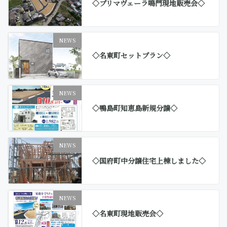
◇プリマヴェーラ鳴門現地販売会◇
NEWS
◇名東町セットプラン◇
NEWS
◇鴨島町知恵島新規分譲◇
NEWS
◇国府町中分譲住宅上棟しました◇
NEWS
◇名東町現地販売会◇