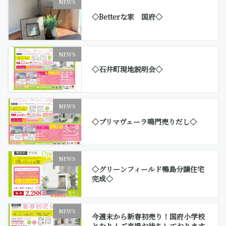
NEWS
◇Betterな家 国府◇
NEWS
◇石井町現地説明会◇
NEWS
◇プリマヴェーラ鳴門売りだし◇
NEWS
◇グリーンフィールド鴨島分譲住宅
完成◇
NEWS
今週末から新春初売り！国府小学校