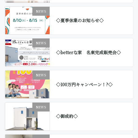
NEWS
◇夏季休業のお知らせ◇
NEWS
◇betterな家 名東完成販売会◇
NEWS
◇100万円キャンペーン！?◇
NEWS
◇御成約◇