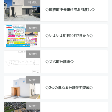
お引渡し
◇国府町中分譲住宅お引渡し◇
NEWS
◇いよいよ明日10月7日から◇
NEWS
◇丈六町分譲地◇
NEWS
◇2つの異なる分譲住宅完成◇
NEWS