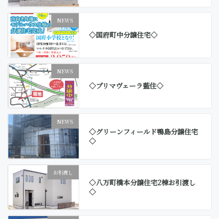
NEWS
◇国府町中分譲住宅◇
NEWS
◇プリマヴェーラ藍住◇
NEWS
◇グリーンフィールド鴨島分譲住宅
◇
お引渡し
◇八万町橋本分譲住宅2棟お引渡し
◇