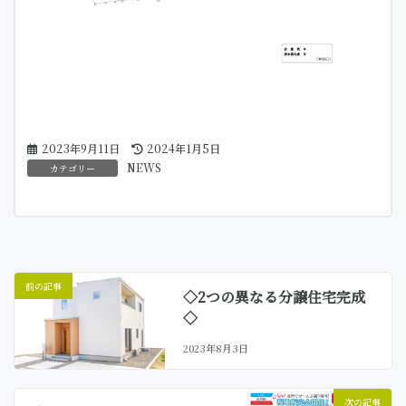
最
2023年9月11日
2024年1月5日
終
NEWS
カテゴリー
更
新
日
時
:
前の記事
◇2つの異なる分譲住宅完成
◇
2023年8月3日
次の記事