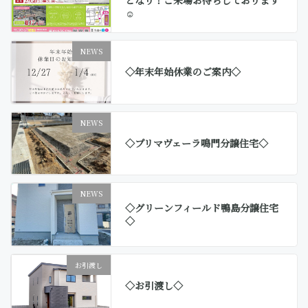
となり！ご来場お待ちしております
☺
NEWS
◇年末年始休業のご案内◇
NEWS
◇プリマヴェーラ鳴門分譲住宅◇
NEWS
◇グリーンフィールド鴨島分譲住宅
◇
お引渡し
◇お引渡し◇