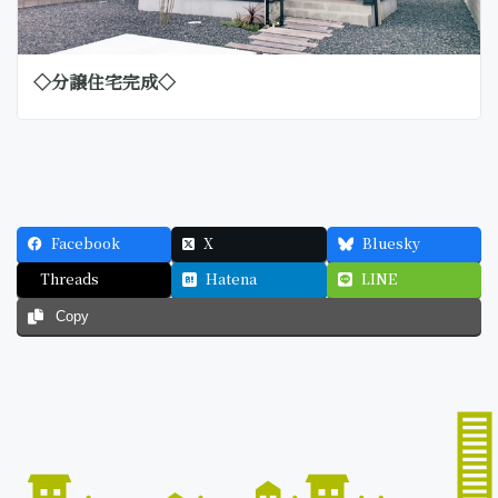
◇分譲住宅完成◇
Facebook
X
Bluesky
Threads
Hatena
LINE
Copy