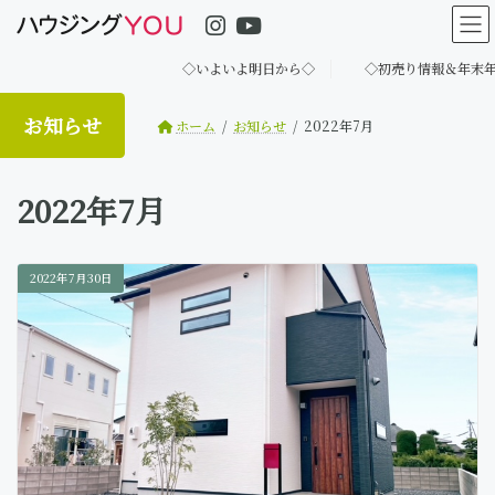
コ
ナ
ン
ビ
テ
ゲ
◇いよいよ明日から◇
◇初売り情報＆年末年始
ン
ー
ツ
シ
へ
ョ
お知らせ
ホーム
お知らせ
2022年7月
ス
ン
キ
に
ッ
移
2022年7月
プ
動
2022年7月30日