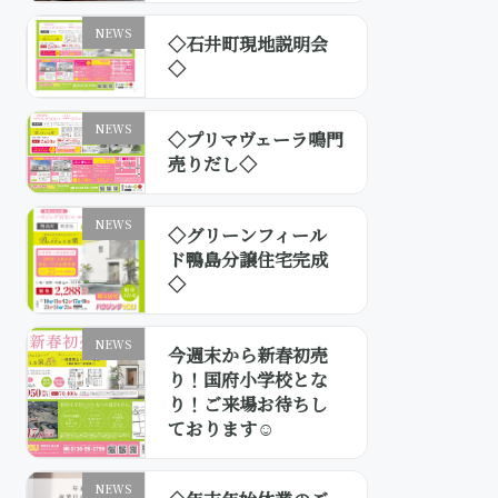
NEWS
◇石井町現地説明会
◇
NEWS
◇プリマヴェーラ鳴門
売りだし◇
NEWS
◇グリーンフィール
ド鴨島分譲住宅完成
◇
NEWS
今週末から新春初売
り！国府小学校とな
り！ご来場お待ちし
ております☺
NEWS