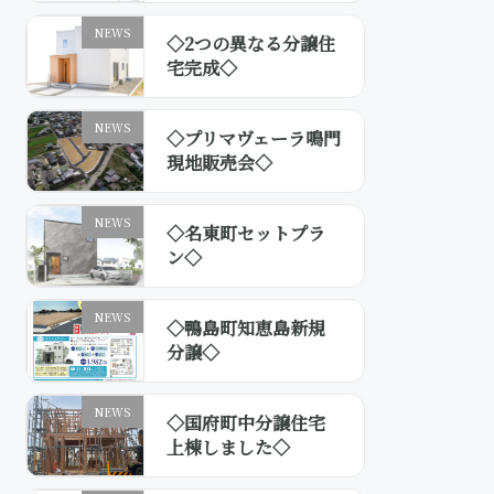
NEWS
◇2つの異なる分譲住
宅完成◇
NEWS
◇プリマヴェーラ鳴門
現地販売会◇
NEWS
◇名東町セットプラ
ン◇
NEWS
◇鴨島町知恵島新規
分譲◇
NEWS
◇国府町中分譲住宅
上棟しました◇