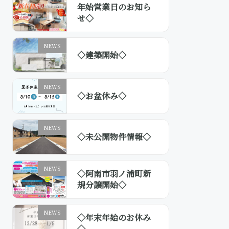
年始営業日のお知ら
せ◇
NEWS
◇建築開始◇
NEWS
◇お盆休み◇
NEWS
◇未公開物件情報◇
NEWS
◇阿南市羽ノ浦町新
規分譲開始◇
NEWS
◇年末年始のお休み
◇