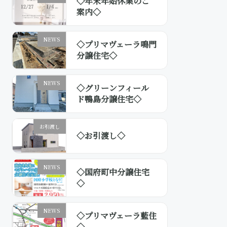
◇年末年始休業のご
案内◇
NEWS
◇プリマヴェーラ鳴門
分譲住宅◇
NEWS
◇グリーンフィール
ド鴨島分譲住宅◇
お引渡し
◇お引渡し◇
NEWS
◇国府町中分譲住宅
◇
NEWS
◇プリマヴェーラ藍住
◇