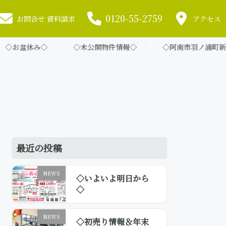
0120-55-2759
お問合せ 資料請求
アクセス
情報◇
◇阿南市羽ノ浦町新規分譲開始◇
◇年末年始のお
最近の投稿
NEWS
◇いよいよ明日から
◇
NEWS
◇初売り情報＆年末