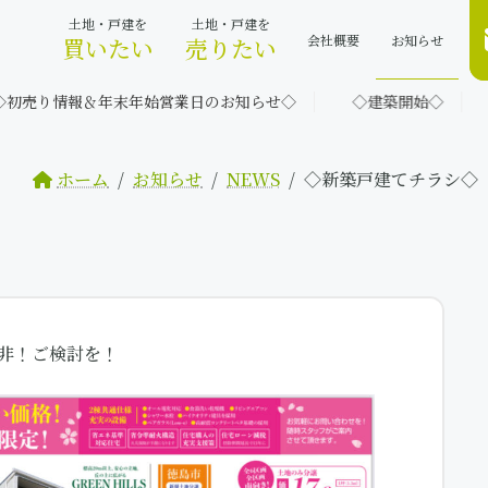
土地・戸建を
土地・戸建を
会社概要
お知らせ
買いたい
売りたい
らせ◇
◇建築開始◇
◇お盆休み◇
◇未公開物件
ホーム
お知らせ
NEWS
◇新築戸建てチラシ◇
非！ご検討を！