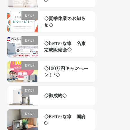
NEWS
◇夏季休業のお知ら
せ◇
NEWS
◇betterな家 名東
完成販売会◇
NEWS
◇100万円キャンペー
ン！?◇
NEWS
◇御成約◇
NEWS
◇Betterな家 国府
◇