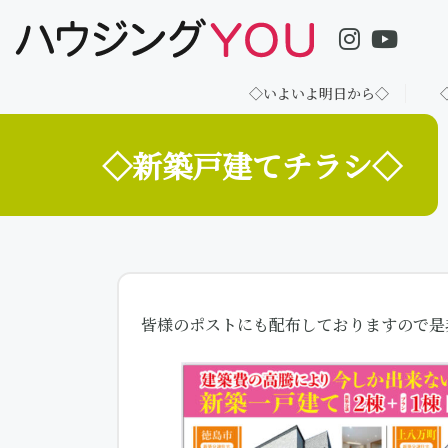
コ
ナ
ン
ビ
テ
ゲ
ン
ー
◇いよいよ明日から◇
◇初売り情報＆年末年始営業日のお知
ツ
シ
へ
ョ
ス
ン
◇新築戸建てチラシ◇
キ
に
ッ
移
プ
動
皆様のポストにも配布しておりますので是