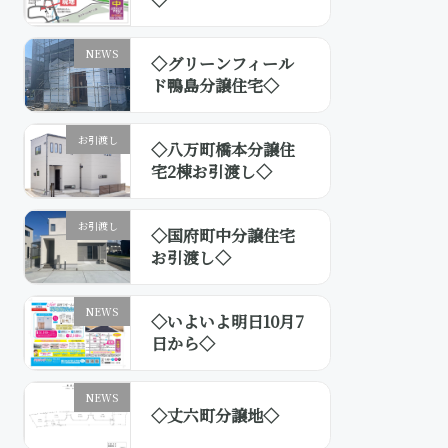
NEWS
◇グリーンフィール
ド鴨島分譲住宅◇
お引渡し
◇八万町橋本分譲住
宅2棟お引渡し◇
お引渡し
◇国府町中分譲住宅
お引渡し◇
NEWS
◇いよいよ明日10月7
日から◇
NEWS
◇丈六町分譲地◇