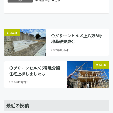
タグ
分譲住宅
分譲
新
日
時
:
前の記事
◇グリーンヒルズ上八万6号
地基礎完成◇
2022年11月4日
次の記事
◇グリーンヒルズ6号地分譲
住宅上棟しました◇
2022年12月2日
最近の投稿