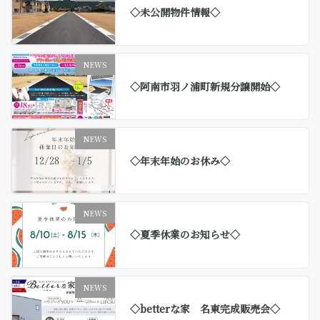
◇未公開物件情報◇
NEWS
◇阿南市羽ノ浦町新規分譲開始◇
NEWS
◇年末年始のお休み◇
NEWS
◇夏季休業のお知らせ◇
NEWS
◇betterな家 名東完成販売会◇