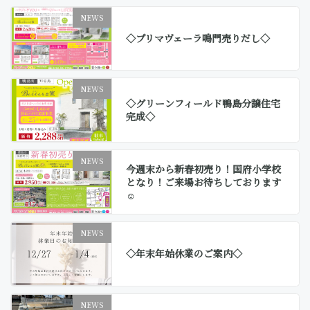
NEWS
◇プリマヴェーラ鳴門売りだし◇
NEWS
◇グリーンフィールド鴨島分譲住宅
完成◇
NEWS
今週末から新春初売り！国府小学校
となり！ご来場お待ちしております
☺
NEWS
◇年末年始休業のご案内◇
NEWS