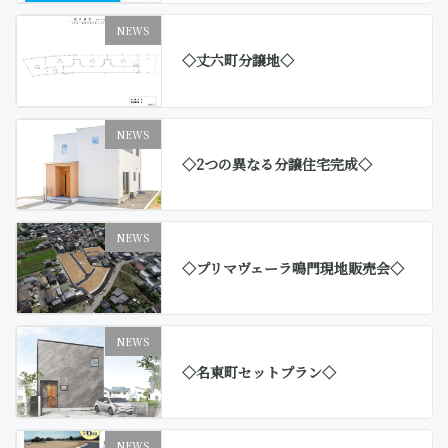
NEWS
◇丈六町分譲地◇
NEWS
◇2つの異なる分譲住宅完成◇
NEWS
◇プリマヴェーラ鳴門現地販売会◇
NEWS
◇名東町セットプラン◇
NEWS