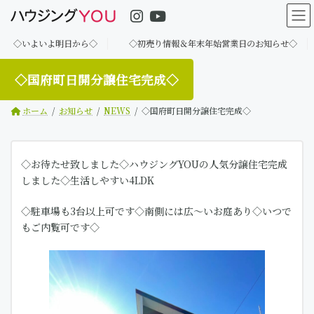
コ
ナ
ン
ビ
テ
ゲ
いよ明日から◇
◇初売り情報＆年末年始営業日のお知らせ◇
◇建築
ン
ー
ツ
シ
へ
ョ
◇国府町日開分譲住宅完成◇
ス
ン
キ
に
ホーム
お知らせ
NEWS
◇国府町日開分譲住宅完成◇
ッ
移
プ
動
◇お待たせ致しました◇ハウジングYOUの人気分譲住宅完成
しました◇生活しやすい4LDK
◇駐車場も3台以上可です◇南側には広～いお庭あり◇いつで
もご内覧可です◇