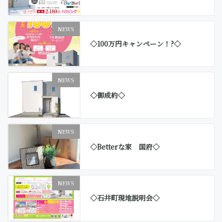
NEWS
◇100万円キャンペーン！?◇
NEWS
◇御成約◇
NEWS
◇Betterな家 国府◇
NEWS
◇石井町現地説明会◇