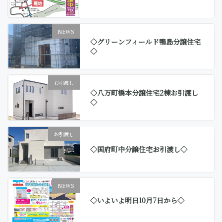
NEWS
◇グリーンフィールド鴨島分譲住宅
◇
お引渡し
◇八万町橋本分譲住宅2棟お引渡し
◇
お引渡し
◇国府町中分譲住宅お引渡し◇
NEWS
◇いよいよ明日10月7日から◇