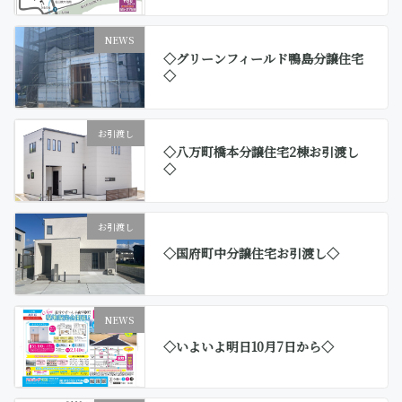
NEWS
◇グリーンフィールド鴨島分譲住宅
◇
お引渡し
◇八万町橋本分譲住宅2棟お引渡し
◇
お引渡し
◇国府町中分譲住宅お引渡し◇
NEWS
◇いよいよ明日10月7日から◇