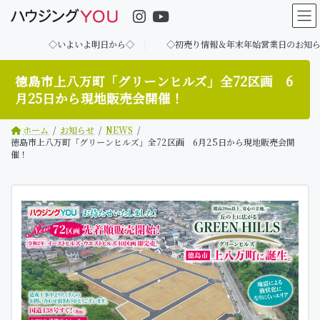
コ
ナ
ン
ビ
テ
ゲ
◇いよいよ明日から◇
◇初売り情報＆年末年始営業日のお知らせ◇
ン
ー
ツ
シ
へ
ョ
徳島市上八万町「グリーンヒルズ」全72区画 6
ス
ン
月25日から現地販売会開催！
キ
に
ッ
移
ホーム
お知らせ
NEWS
プ
動
徳島市上八万町「グリーンヒルズ」全72区画 6月25日から現地販売会開
催！