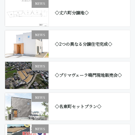
NEWS
◇丈六町分譲地◇
NEWS
◇2つの異なる分譲住宅完成◇
NEWS
◇プリマヴェーラ鳴門現地販売会◇
NEWS
◇名東町セットプラン◇
NEWS