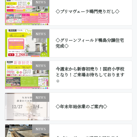
NEWS
◇プリマヴェーラ鳴門売りだし◇
NEWS
◇グリーンフィールド鴨島分譲住宅
完成◇
NEWS
今週末から新春初売り！国府小学校
となり！ご来場お待ちしております
☺
NEWS
◇年末年始休業のご案内◇
NEWS