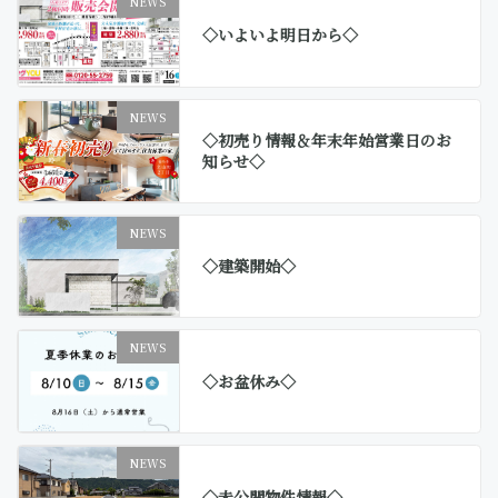
NEWS
◇いよいよ明日から◇
NEWS
◇初売り情報＆年末年始営業日のお
知らせ◇
NEWS
◇建築開始◇
NEWS
◇お盆休み◇
NEWS
◇未公開物件情報◇