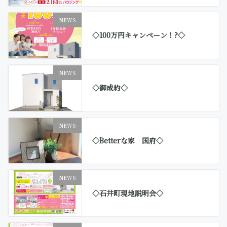
NEWS
◇100万円キャンペーン！?◇
NEWS
◇御成約◇
NEWS
◇Betterな家 国府◇
NEWS
◇石井町現地説明会◇