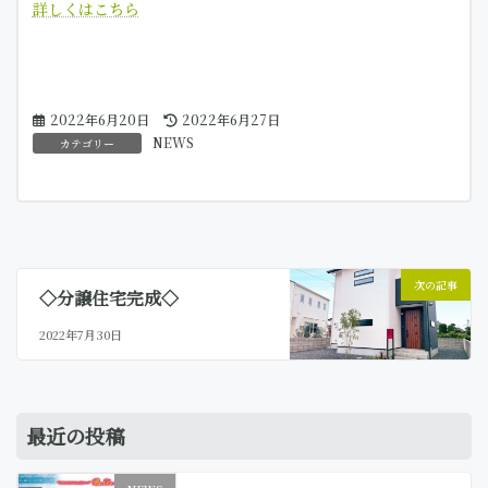
詳しくはこちら
最
2022年6月20日
2022年6月27日
終
NEWS
カテゴリー
更
新
日
時
:
次の記事
◇分譲住宅完成◇
2022年7月30日
最近の投稿