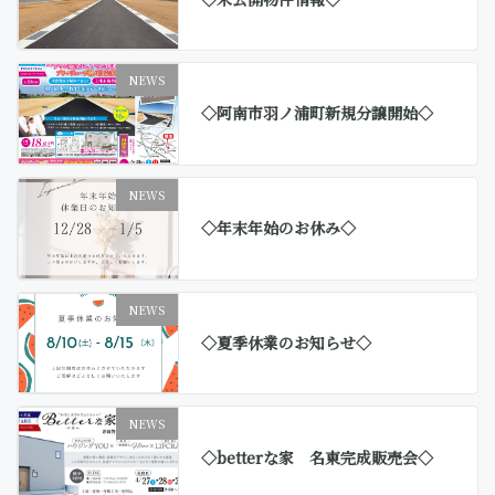
NEWS
◇阿南市羽ノ浦町新規分譲開始◇
NEWS
◇年末年始のお休み◇
NEWS
◇夏季休業のお知らせ◇
NEWS
◇betterな家 名東完成販売会◇