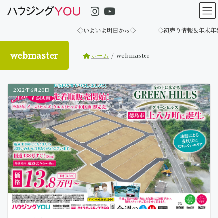
コ
ナ
ン
ビ
テ
ゲ
◇いよいよ明日から◇
◇初売り情報＆年末年始
ン
ー
ツ
シ
へ
ョ
webmaster
ホーム
webmaster
ス
ン
キ
に
ッ
移
2022年6月20日
プ
動